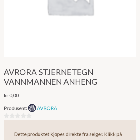
AVRORA STJERNETEGN
VANNMANNEN ANHENG
kr
0,00
Produsent:
AVRORA
0
ut
Dette produktet kjøpes direkte fra selger. Klikk på
av