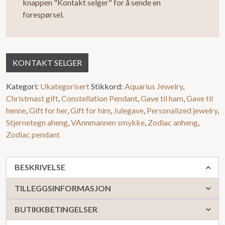
knappen "Kontakt selger" for å sende en
5
forespørsel.
KONTAKT SELGER
Kategori:
Ukategorisert
Stikkord:
Aquarius Jewelry
,
Christmast gift
,
Constellation Pendant
,
Gave til ham
,
Gave til
henne
,
Gift for her
,
Gift for him
,
Julegave
,
Personalized jewelry
,
Stjernetegn aheng
,
VAnnmannen smykke
,
Zodiac anheng
,
Zodiac pendant
BESKRIVELSE
TILLEGGSINFORMASJON
BUTIKKBETINGELSER