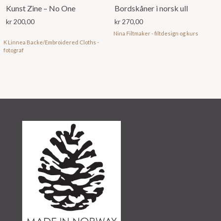
Kunst Zine – No One
Bordskåner i norsk ull
kr
200,00
kr
270,00
Nina Filtmaker - filtdesign og kurs
K Linnea Backe/Embroidered Cloths -
fotograf