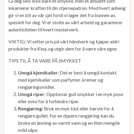
Gi deg selv ikke bare et smykke, men et amulett som
inkarnerer kraften til din stjernepatron. Med hvert anheng
gir vi en bit av vår sjel fordi vi lager det fra bunnen av,
spesielt for deg. Vi er stolte av vårt arbeid og garanterer
autentisiteten til hvert mesterverk.
VIKTIG: Vi setter pris på vårt håndverk og kjøper aldri
produkter fra Kina, og utgir dem for å være våre egne
TIPS TIL Å TA VARE PÅ SMYKKET
Unngå kjemikalier:
Det er best å unngå kontakt
med kjemikalier som parfymer, kremer og
rengjøringsmidler.
Unngå riper:
Oppbevar gull smykker i en myk pose
eller eske for å forhindre riper.
Rengjøring:
Bruk en myk klut eller børste for å
rengjøre gullet. For en dypere rengjøring kan du
bruke en løsning av varmt vann og en liten mengde
mild såpe.