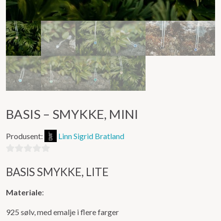
BASIS – SMYKKE, MINI
Produsent:
Linn Sigrid Bratland
0
BASIS SMYKKE, LITE
ut
av
Materiale
:
5
925 sølv, med emalje i flere farger