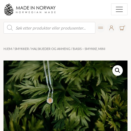
Products
search
HJEM
/
SMYKKER
/
HALSKJEDER OG ANHENG
/ BASIS – SMYKKE, MINI