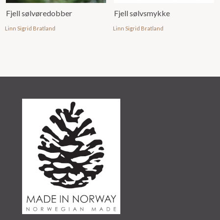
Fjell sølvøredobber
Fjell sølvsmykke
Linn Sigrid Bratland
Linn Sigrid Bratland