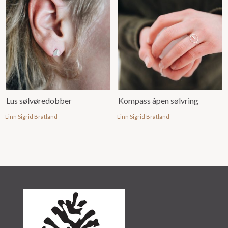
Lus sølvøredobber
Kompass åpen sølvring
Linn Sigrid Bratland
Linn Sigrid Bratland