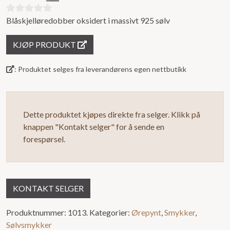
Blåskjelløredobber oksidert i massivt 925 sølv
0
ut
KJØP PRODUKT
av
5
: Produktet selges fra leverandørens egen nettbutikk
Dette produktet kjøpes direkte fra selger. Klikk på
knappen "Kontakt selger" for å sende en
forespørsel.
KONTAKT SELGER
Produktnummer:
1013.
Kategorier:
Ørepynt
,
Smykker
,
Sølvsmykker