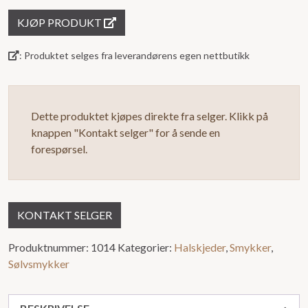
av
KJØP PRODUKT
5
: Produktet selges fra leverandørens egen nettbutikk
Dette produktet kjøpes direkte fra selger. Klikk på
knappen "Kontakt selger" for å sende en
forespørsel.
KONTAKT SELGER
Produktnummer:
1014
Kategorier:
Halskjeder
,
Smykker
,
Sølvsmykker