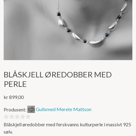
BLÅSKJELL ØREDOBBER MED
PERLE
kr
899,00
Produsent:
Gullsmed Merete Mattson
Blåskjell øredobber med ferskvanns kulturperle i massivt 925
0
sølv.
ut