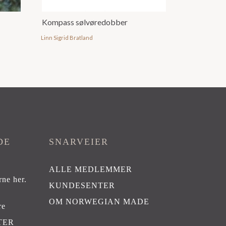
Kompass sølvøredobber
Linn Sigrid Bratland
DE
SNARVEIER
ALLE MEDLEMMER
rne her
.
KUNDESENTER
OM NORWEGIAN MADE
re
TER