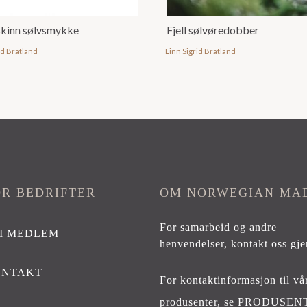
kinn sølvsmykke
Fjell sølvøredobber
id Bratland
Linn Sigrid Bratland
OR BEDRIFTER
OM NORWEGIAN MA
For samarbeid og andre
I MEDLEM
henvendelser,
kontakt oss gje
ONTAKT
For kontaktinformasjon til vå
produsenter, se
PRODUSEN