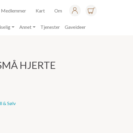
Medlemmer
Kart
Om
iselig
Annet
Tjenester
Gaveideer
 SMÅ HJERTE
l & Sølv