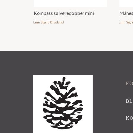
Kompass sølvøredobber mini
Månes
Linn Sigrid Bratland
Linn Sigr
F
BL
K