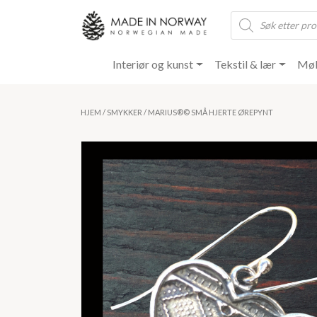
Products
search
Interiør og kunst
Tekstil & lær
Møb
HJEM
/
SMYKKER
/ MARIUS®️©️ SMÅ HJERTE ØREPYNT