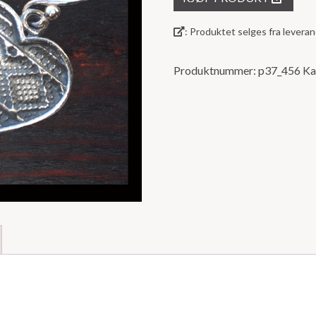
5
: Produktet selges fra lever
Produktnummer:
p37_456
Ka