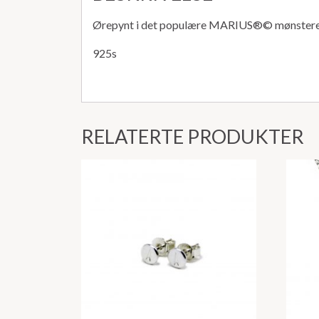
Ørepynt i det populære MARIUS®️©️ mønsteret. F
925s
RELATERTE PRODUKTER