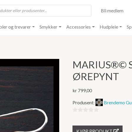
Bli medlem
ler og trevarer
Smykker
Accessories
Hudpleie
Sp
MARIUS®️©️
ØREPYNT
kr
799,00
Produsent:
Brendemo Gul
0
ut
KJØP PRODUKT
av