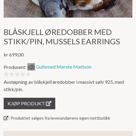
BLÅSKJELL ØREDOBBER MED
STIKK/PIN, MUSSELS EARRINGS
kr
699,00
Produsent:
Gullsmed Merete Mattson
Avstøpning av blåskjell øredobber i massivt sølv 925, med
0
stikk/pin.
ut
av
KJØP PRODUKT
5
: Produktet selges fra leverandørens egen nettbutikk