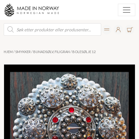
Products
search
HJEM
/
SMYKKER
/
BUNADSØLV, FILIGRAN
/ BOLESØLJE 12