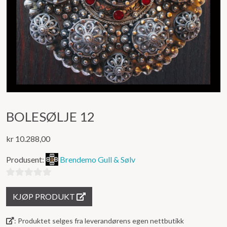
BOLESØLJE 12
kr
10.288,00
Produsent:
Brendemo Gull & Sølv
0
KJØP PRODUKT
ut
av
: Produktet selges fra leverandørens egen nettbutikk
5