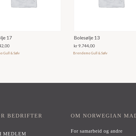
lje 17
Bolesølje 13
42,00
kr
9.744,00
 Gull & Sølv
Brendemo Gull & Sølv
OR BEDRIFTER
OM NORWEGIAN MA
For samarbeid og andre
I MEDLEM