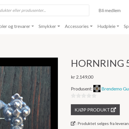
Bli medlem
ler og trevarer
Smykker
Accessories
Hudpleie
Sp
HORNRING 
kr
2.149,00
Produsent:
Brendemo Gul
0
KJØP PRODUKT
ut
av
: Produktet selges fra lever
5