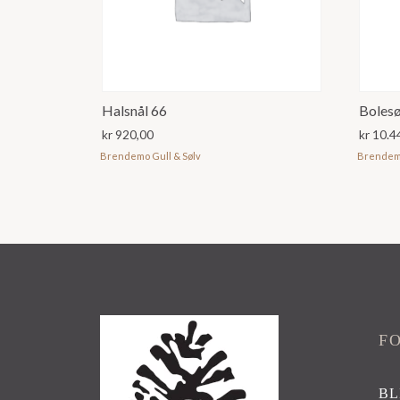
Halsnål 66
Bolesø
kr
920,00
kr
10.4
Brendemo Gull & Sølv
Brendemo
F
BL