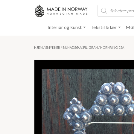
Products
search
Interiør og kunst
Tekstil & lær
Møb
HJEM
/
SMYKKER
/
BUNADSØLV, FILIGRAN
/ HORNRING 55A