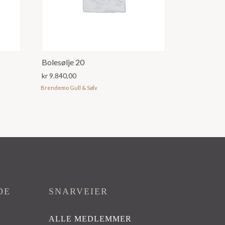
Bolesølje 20
kr
9.840,00
Brendemo Gull & Sølv
DE
SNARVEIER
ALLE MEDLEMMER