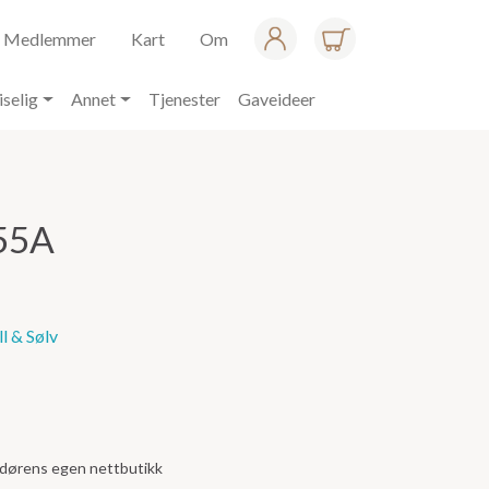
Medlemmer
Kart
Om
iselig
Annet
Tjenester
Gaveideer
55A
l & Sølv
andørens egen nettbutikk