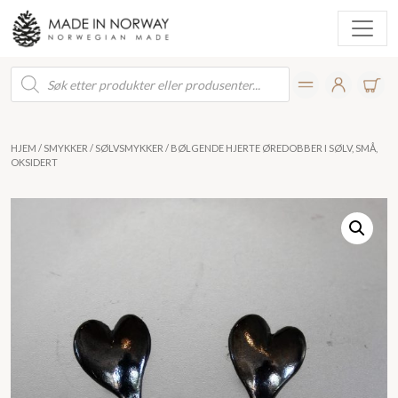
Products
search
HJEM
/
SMYKKER
/
SØLVSMYKKER
/ BØLGENDE HJERTE ØREDOBBER I SØLV, SMÅ,
OKSIDERT