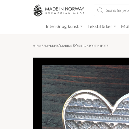
Products
search
Interiør og kunst
Tekstil & lær
Møb
HJEM
/
SMYKKER
/ MARIUS ®️©️ RING STORT HJERTE