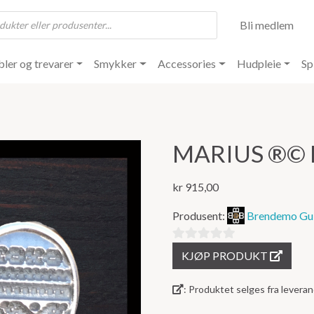
Bli medlem
ler og trevarer
Smykker
Accessories
Hudpleie
Sp
MARIUS ®️©️
kr
915,00
Produsent:
Brendemo Gul
0
KJØP PRODUKT
ut
av
: Produktet selges fra lever
5