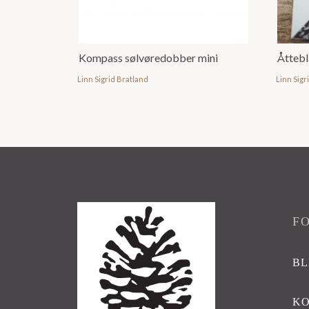
Kompass sølvøredobber mini
Åtteb
Linn Sigrid Bratland
Linn Sigr
F
BL
K