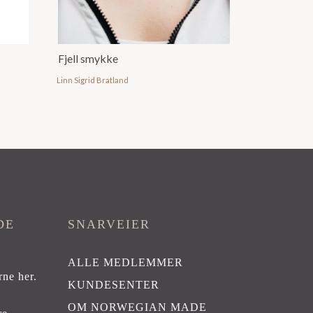
Fjell smykke
Linn Sigrid Bratland
DE
SNARVEIER
ALLE MEDLEMMER
rne her
.
KUNDESENTER
OM NORWEGIAN MADE