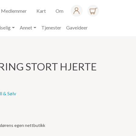
Medlemmer
Kart
Om
iselig
Annet
Tjenester
Gaveideer
 RING STORT HJERTE
l & Sølv
andørens egen nettbutikk