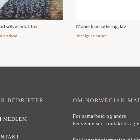
lad sølvøredobber
Måneskinn sølvring, lav
id Bratland
Linn Sigrid Bratland
OR BEDRIFTER
OM NORWEGIAN MA
For samarbeid og andre
I MEDLEM
henvendelser,
kontakt oss gje
ONTAKT