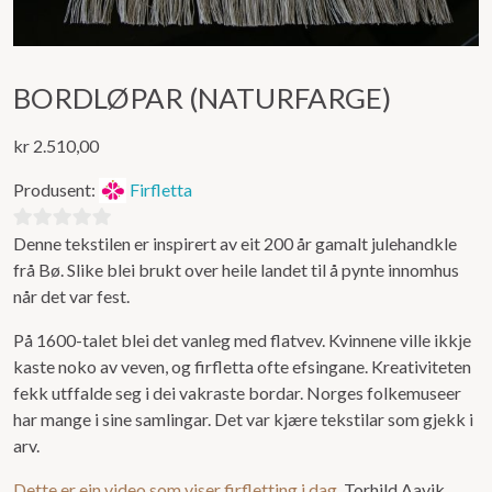
BORDLØPAR (NATURFARGE)
kr
2.510,00
Produsent:
Firfletta
Denne tekstilen er inspirert av eit 200 år gamalt julehandkle
0
frå Bø. Slike blei brukt over heile landet til å pynte innomhus
ut
når det var fest.
av
5
På 1600-talet blei det vanleg med flatvev. Kvinnene ville ikkje
kaste noko av veven, og firfletta ofte efsingane. Kreativiteten
fekk utffalde seg i dei vakraste bordar. Norges folkemuseer
har mange i sine samlingar. Det var kjære tekstilar som gjekk i
arv.
Dette er ein video som viser firfletting i dag
. Torhild Aavik