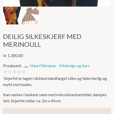
DEILIG SILKESKJERF MED
MERINOULL
kr
1.300,00
Produsent:
Nina Filtmaker - filtdesign og kurs
Skjerfet er laget i dobbel håndfarget silke og føles herlig og
0
mykt mot huden.
ut
av
Kan vaskes i lunkent vann med milo/ullvaskemiddel, dampes
5
lett. Skjerfet måler ca. 2m x 45cm