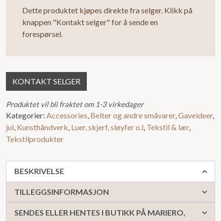
Dette produktet kjøpes direkte fra selger. Klikk på
knappen "Kontakt selger" for å sende en
forespørsel.
KONTAKT SELGER
Produktet vil bli fraktet om 1-3 virkedager
Kategorier:
Accessories
,
Belter og andre småvarer
,
Gaveideer
,
jul
,
Kunsthåndverk
,
Luer, skjerf, sløyfer o.l
,
Tekstil & lær
,
Tekstilprodukter
BESKRIVELSE
TILLEGGSINFORMASJON
SENDES ELLER HENTES I BUTIKK PÅ MARIERO,