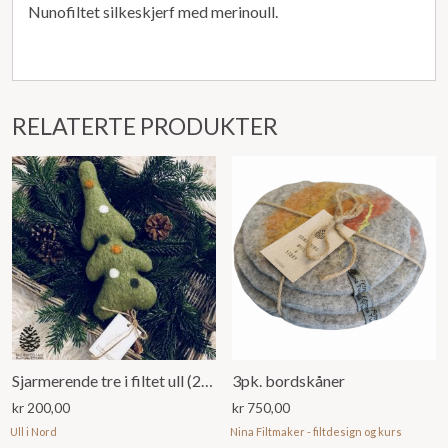
Nunofiltet silkeskjerf med merinoull.
RELATERTE PRODUKTER
Sjarmerende tre i filtet ull (28 cm)
3pk. bordskåner
kr
200,00
kr
750,00
Ull i Nord
Nina Filtmaker - filtdesign og kurs