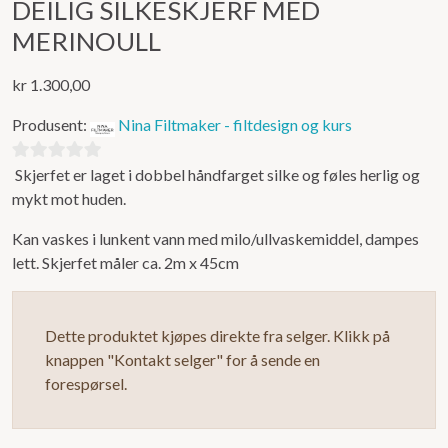
DEILIG SILKESKJERF MED
MERINOULL
kr
1.300,00
Produsent:
Nina Filtmaker - filtdesign og kurs
Skjerfet er laget i dobbel håndfarget silke og føles herlig og
0
mykt mot huden.
ut
av
Kan vaskes i lunkent vann med milo/ullvaskemiddel, dampes
5
lett. Skjerfet måler ca. 2m x 45cm
Dette produktet kjøpes direkte fra selger. Klikk på
knappen "Kontakt selger" for å sende en
forespørsel.