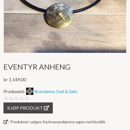
EVENTYR ANHENG
kr
1.149,00
Produsent:
Brendemo Gull & Sølv
0
KJØP PRODUKT
ut
av
: Produktet selges fra leverandørens egen nettbutikk
5