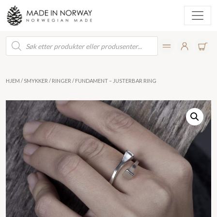
Products
search
HJEM
/
SMYKKER
/
RINGER
/ FUNDAMENT – JUSTERBAR RING