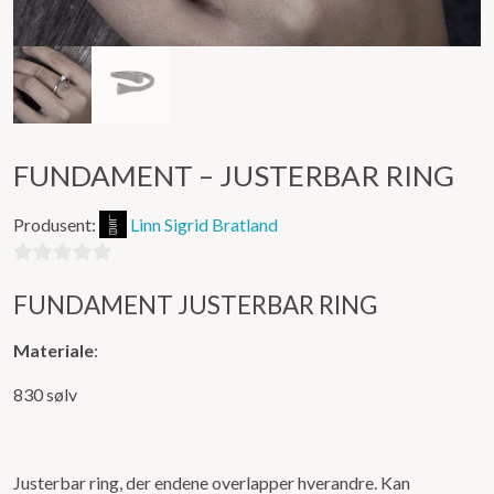
FUNDAMENT – JUSTERBAR RING
Produsent:
Linn Sigrid Bratland
0
FUNDAMENT JUSTERBAR RING
ut
av
Materiale
:
5
830 sølv
Justerbar ring, der endene overlapper hverandre. Kan