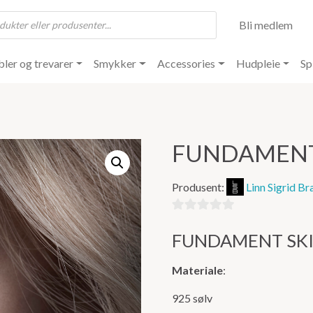
Bli medlem
ler og trevarer
Smykker
Accessories
Hudpleie
Sp
FUNDAMENT
Produsent:
Linn Sigrid Br
0
FUNDAMENT SK
ut
av
Materiale
:
5
925 sølv