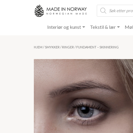
Products
search
Interiør og kunst
Tekstil & lær
Møb
HJEM
/
SMYKKER
/
RINGER
/ FUNDAMENT – SKINNERING