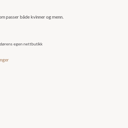
som passer både kvinner og menn.
andørens egen nettbutikk
inger