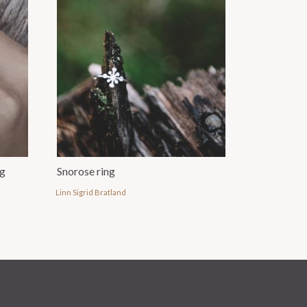
g
Snorose ring
Linn Sigrid Bratland