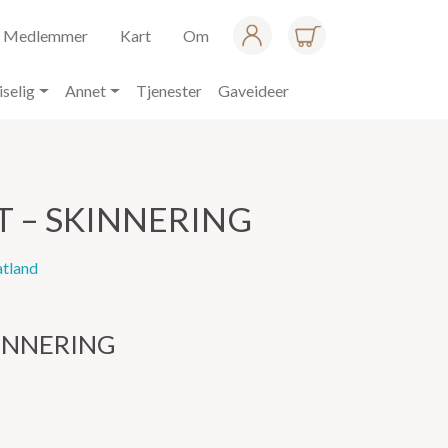
Medlemmer
Kart
Om
iselig
Annet
Tjenester
Gaveideer
 – SKINNERING
atland
INNERING