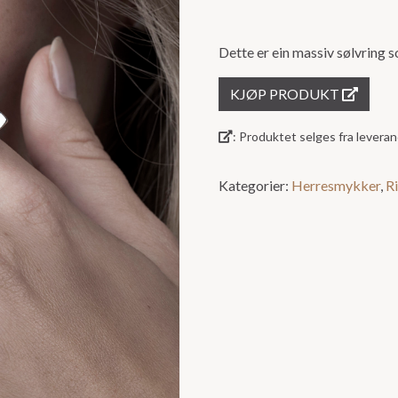
Dette er ein massiv sølvring 
KJØP PRODUKT
: Produktet selges fra lever
Kategorier:
Herresmykker
,
R