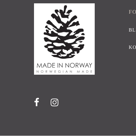
F
BL
K