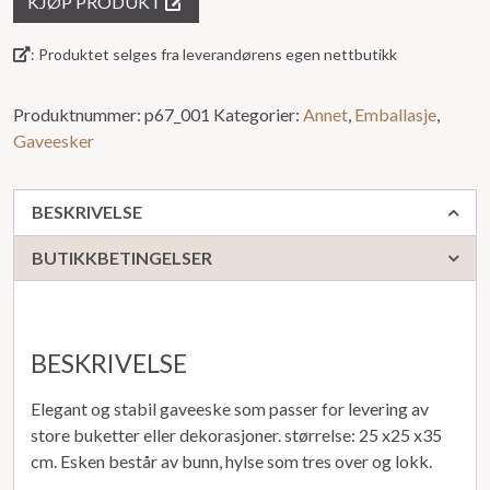
KJØP PRODUKT
ut
av
: Produktet selges fra leverandørens egen nettbutikk
5
Produktnummer:
p67_001
Kategorier:
Annet
,
Emballasje
,
Gaveesker
BESKRIVELSE
BUTIKKBETINGELSER
BESKRIVELSE
Elegant og stabil gaveeske som passer for levering av
store buketter eller dekorasjoner. størrelse: 25 x25 x35
cm. Esken består av bunn, hylse som tres over og lokk.