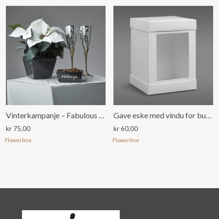
Vinterkampanje – Fabulous You
Gave eske med vindu for bukett eller dekorasjon, Hvit
kr
75,00
kr
60,00
Flowerline
Flowerline