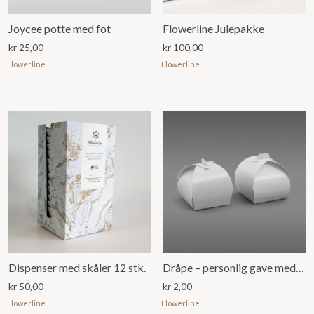
Joycee potte med fot
Flowerline Julepakke
kr
25,00
kr
100,00
Flowerline
Flowerline
Dispenser med skåler 12 stk.
Dråpe – personlig gave med plass til 1 konfekt
kr
50,00
kr
2,00
Flowerline
Flowerline