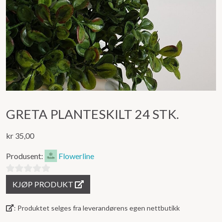
GRETA PLANTESKILT 24 STK.
kr
35,00
Produsent:
Flowerline
0
KJØP PRODUKT
ut
av
: Produktet selges fra leverandørens egen nettbutikk
5