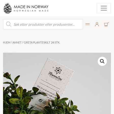
Products
search
HJEM
/
ANNET
/ GRETA PLANTESKILT 24 STK.