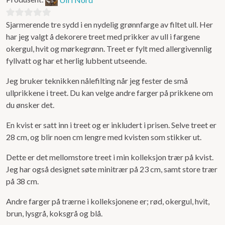
Sjarmerende tre sydd i en nydelig grønnfarge av filtet ull. Her
0
har jeg valgt å dekorere treet med prikker av ull i fargene
ut
okergul, hvit og mørkegrønn. Treet er fylt med allergivennlig
av
fyllvatt og har et herlig lubbent utseende.
5
Jeg bruker teknikken nålefilting når jeg fester de små
ullprikkene i treet. Du kan velge andre farger på prikkene om
du ønsker det.
En kvist er satt inn i treet og er inkludert i prisen. Selve treet er
28 cm, og blir noen cm lengre med kvisten som stikker ut.
Dette er det mellomstore treet i min kolleksjon trær på kvist.
Jeg har også designet søte minitrær på 23 cm, samt store trær
på 38 cm.
Andre farger på trærne i kolleksjonene er; rød, okergul, hvit,
brun, lysgrå, koksgrå og blå.