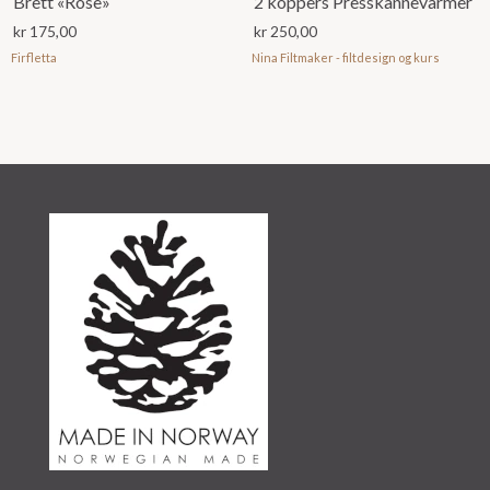
Brett «Rose»
2 koppers Presskannevarmer
kr
175,00
kr
250,00
Firfletta
Nina Filtmaker - filtdesign og kurs