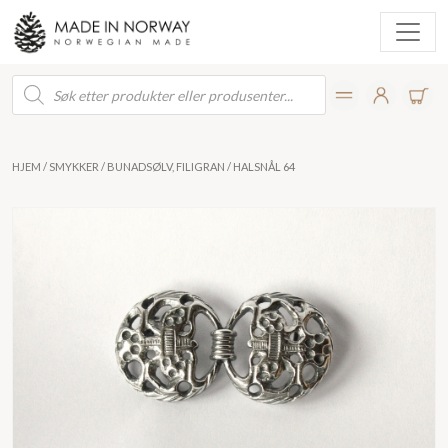
Products
search
HJEM
/
SMYKKER
/
BUNADSØLV, FILIGRAN
/ HALSNÅL 64