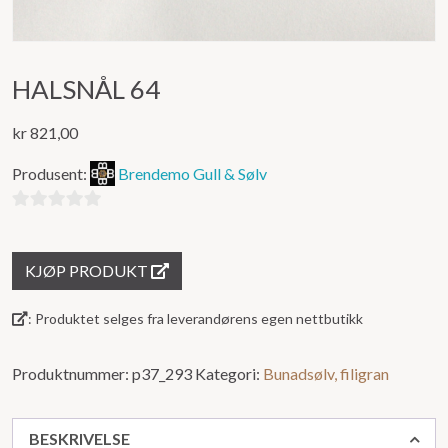
HALSNÅL 64
kr
821,00
Produsent:
Brendemo Gull & Sølv
0
ut
KJØP PRODUKT
av
5
: Produktet selges fra leverandørens egen nettbutikk
Produktnummer:
p37_293
Kategori:
Bunadsølv, filigran
BESKRIVELSE