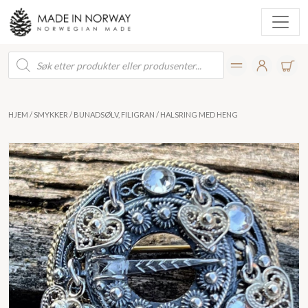
Products
search
HJEM
/
SMYKKER
/
BUNADSØLV, FILIGRAN
/ HALSRING MED HENG