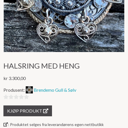
HALSRING MED HENG
kr
3.300,00
Produsent:
Brendemo Gull & Sølv
0
KJØP PRODUKT
ut
av
: Produktet selges fra leverandørens egen nettbutikk
5