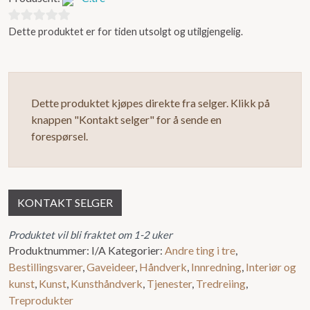
Dette produktet er for tiden utsolgt og utilgjengelig.
0
ut
av
5
Dette produktet kjøpes direkte fra selger. Klikk på
knappen "Kontakt selger" for å sende en
forespørsel.
KONTAKT SELGER
Produktet vil bli fraktet om 1-2 uker
Produktnummer:
I/A
Kategorier:
Andre ting i tre
,
Bestillingsvarer
,
Gaveideer
,
Håndverk
,
Innredning
,
Interiør og
kunst
,
Kunst
,
Kunsthåndverk
,
Tjenester
,
Tredreiing
,
Treprodukter