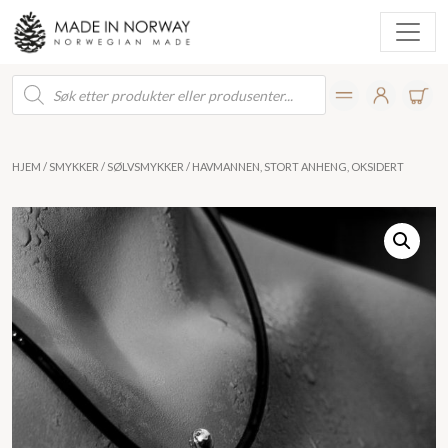
Products
search
HJEM
/
SMYKKER
/
SØLVSMYKKER
/ HAVMANNEN, STORT ANHENG, OKSIDERT