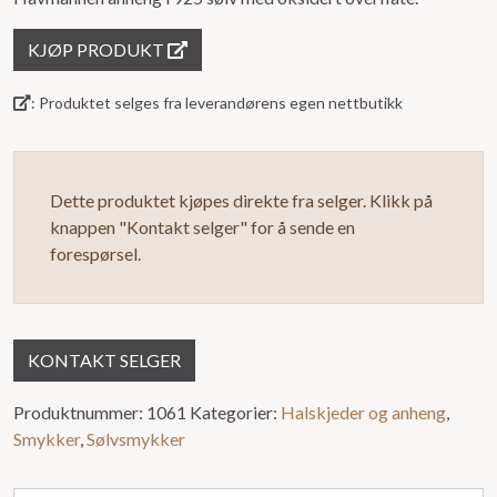
ut
KJØP PRODUKT
av
5
: Produktet selges fra leverandørens egen nettbutikk
Dette produktet kjøpes direkte fra selger. Klikk på
knappen "Kontakt selger" for å sende en
forespørsel.
KONTAKT SELGER
Produktnummer:
1061
Kategorier:
Halskjeder og anheng
,
Smykker
,
Sølvsmykker