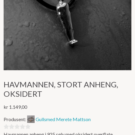
HAVMANNEN, STORT ANHENG,
OKSIDERT
kr
1.149,00
Produsent:
Gullsmed Merete Mattson
Havmannen anheng i 925 sølv med oksidert overflate.
0