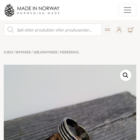
Products
search
HJEM
/
SMYKKER
/
SØLVSMYKKER
/ HERRERING