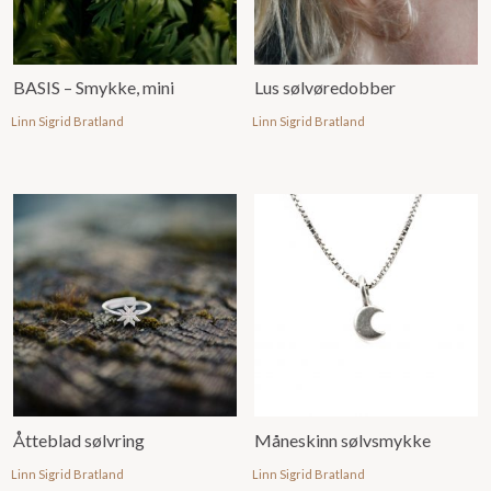
BASIS – Smykke, mini
Lus sølvøredobber
Linn Sigrid Bratland
Linn Sigrid Bratland
Åtteblad sølvring
Måneskinn sølvsmykke
Linn Sigrid Bratland
Linn Sigrid Bratland