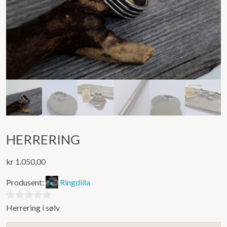
HERRERING
kr
1.050,00
Produsent:
Ringdilla
Herrering i sølv
0
ut