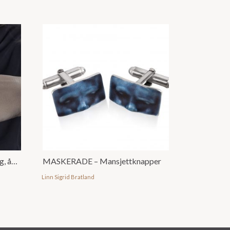
FUNDAMENT – justerbar ring, åpen
MASKERADE – Mansjettknapper
Linn Sigrid Bratland