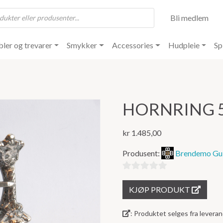
Bli medlem
ler og trevarer
Smykker
Accessories
Hudpleie
Sp
HORNRING 
kr
1.485,00
Produsent:
Brendemo Gul
0
KJØP PRODUKT
ut
av
: Produktet selges fra lever
5