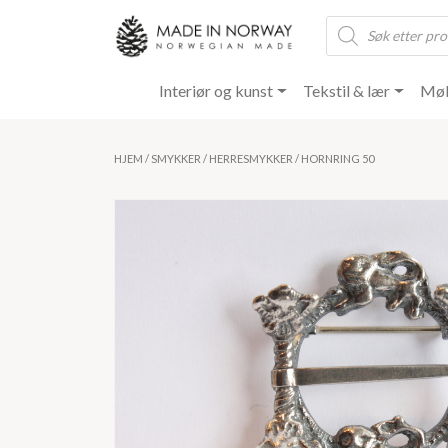
Products
search
Interiør og kunst
Tekstil & lær
Møb
HJEM
/
SMYKKER
/
HERRESMYKKER
/ HORNRING 50