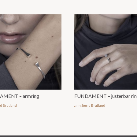
AMENT – armring
id Bratland
Linn Sigrid Bratland