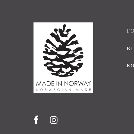
F
BL
K