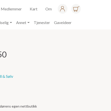
Medlemmer
Kart
Om
iselig
Annet
Tjenester
Gaveideer
50
l & Sølv
andørens egen nettbutikk