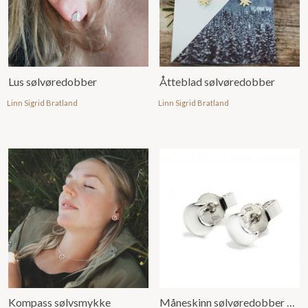
Lus sølvøredobber
Åtteblad sølvøredobber
Linn Sigrid Bratland
Linn Sigrid Bratland
Kompass sølvsmykke
Måneskinn sølvøredobber mini