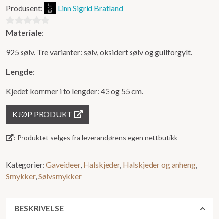
Produsent:
Linn Sigrid Bratland
Materiale
:
0
ut
925 sølv. Tre varianter: sølv, oksidert sølv og gullforgylt.
av
5
Lengde
:
Kjedet kommer i to lengder: 43 og 55 cm.
KJØP PRODUKT
: Produktet selges fra leverandørens egen nettbutikk
Kategorier:
Gaveideer
,
Halskjeder
,
Halskjeder og anheng
,
Smykker
,
Sølvsmykker
BESKRIVELSE