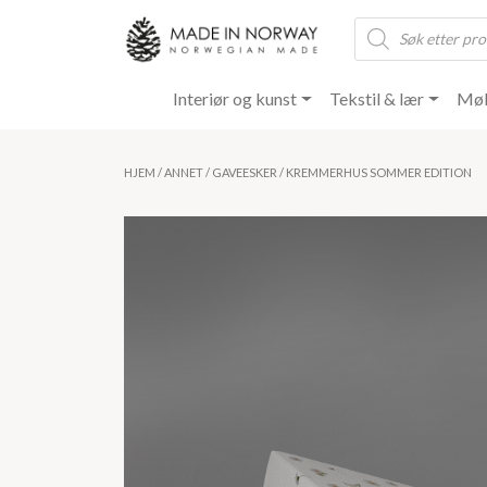
Products
search
Interiør og kunst
Tekstil & lær
Møb
HJEM
/
ANNET
/
GAVEESKER
/ KREMMERHUS SOMMER EDITION