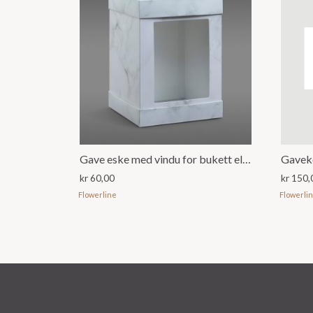
Gave eske med vindu for bukett eller dekorasjon, Marmor
Gaveko
kr
60,00
kr
150,
Flowerline
Flowerli