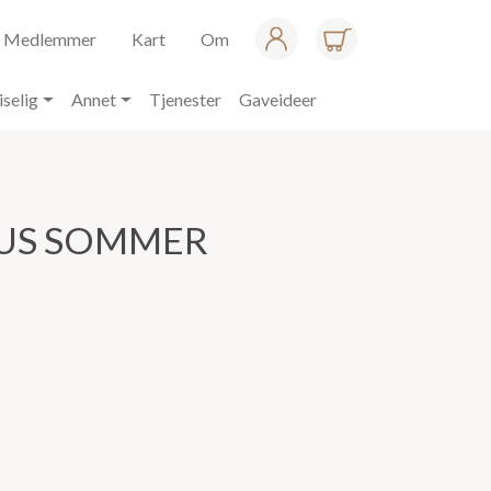
Medlemmer
Kart
Om
iselig
Annet
Tjenester
Gaveideer
US SOMMER