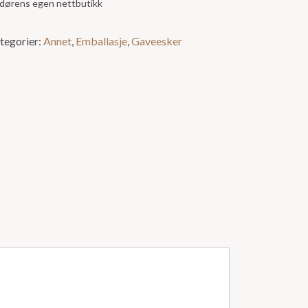
andørens egen nettbutikk
tegorier:
Annet
,
Emballasje
,
Gaveesker