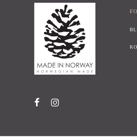
F
BL
K