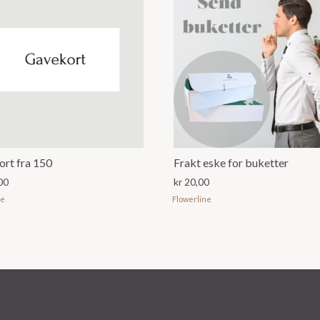
rt fra 150
Frakt eske for buketter
00
kr
20,00
ne
Flowerline