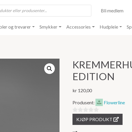
Bli medlem
ler og trevarer
Smykker
Accessories
Hudpleie
Sp
KREMMERH
EDITION
kr
120,00
Produsent:
Flowerline
0
KJØP PRODUKT
ut
av