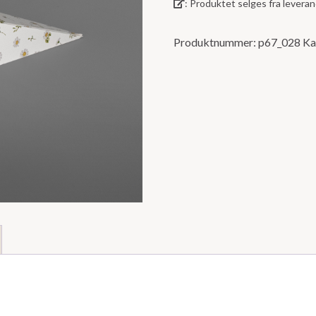
: Produktet selges fra lever
5
Produktnummer:
p67_028
Ka