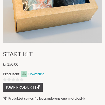
START KIT
kr
150,00
Produsent:
Flowerline
0
KJØP PRODUKT
ut
av
: Produktet selges fra leverandørens egen nettbutikk
5