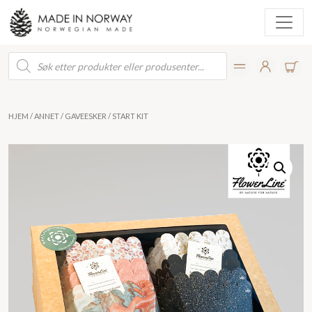
Products
search
HJEM
/
ANNET
/
GAVEESKER
/ START KIT