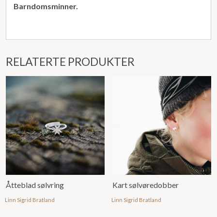
Barndomsminner.
RELATERTE PRODUKTER
Åtteblad sølvring
Kart sølvøredobber
Linn Sigrid Bratland
Linn Sigrid Bratland