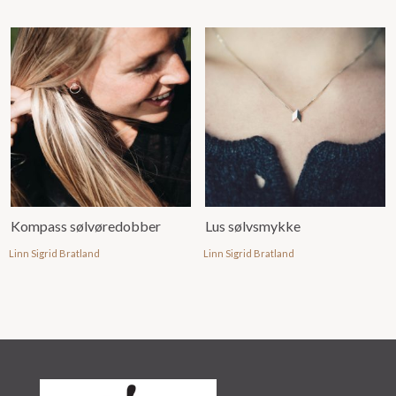
Kompass sølvøredobber
Lus sølvsmykke
Linn Sigrid Bratland
Linn Sigrid Bratland