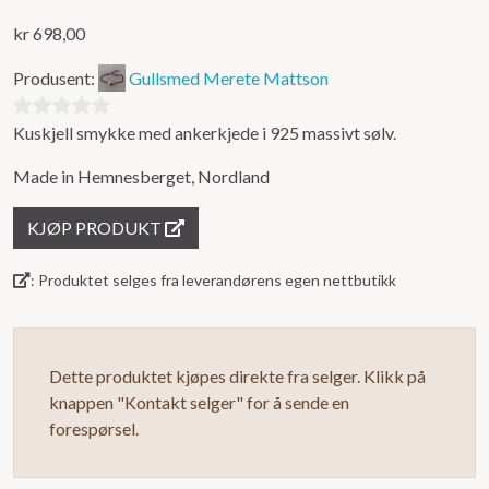
kr
698,00
Produsent:
Gullsmed Merete Mattson
Kuskjell smykke med ankerkjede i 925 massivt sølv.
0
ut
Made in Hemnesberget, Nordland
av
5
KJØP PRODUKT
: Produktet selges fra leverandørens egen nettbutikk
Dette produktet kjøpes direkte fra selger. Klikk på
knappen "Kontakt selger" for å sende en
forespørsel.