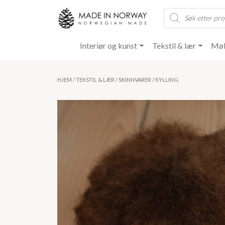
Products
search
Interiør og kunst
Tekstil & lær
Møb
HJEM
/
TEKSTIL & LÆR
/
SKINNVARER
/ KYLLING