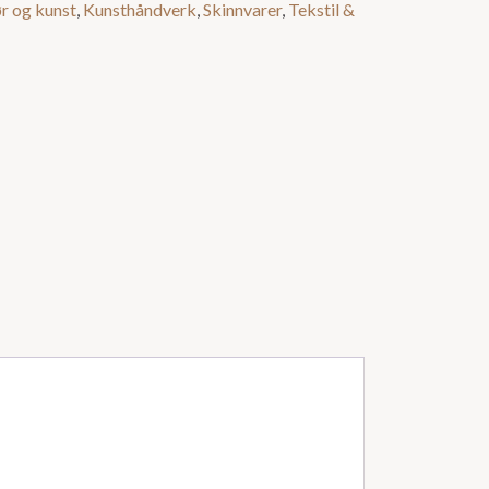
ør og kunst
,
Kunsthåndverk
,
Skinnvarer
,
Tekstil &