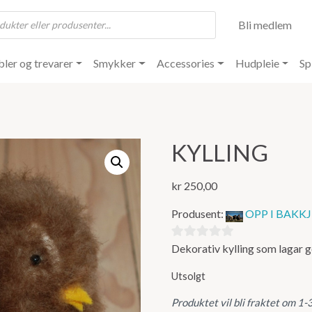
Bli medlem
ler og trevarer
Smykker
Accessories
Hudpleie
Sp
KYLLING
kr
250,00
Produsent:
OPP I BAKKJ
Dekorativ kylling som lagar g
0
ut
Utsolgt
av
5
Produktet vil bli fraktet om 1-