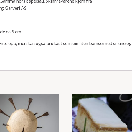
v Gammalnorsk spelsau. Skinnråvarene kjem frå
rg Garveri AS.
de ca 9 cm.
pynte opp, men kan også brukast som ein liten bamse med si lune og