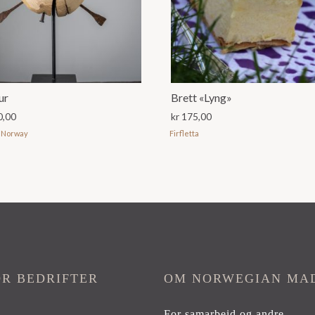
ur
Brett «Lyng»
0,00
kr
175,00
 Norway
Firfletta
OR BEDRIFTER
OM NORWEGIAN MA
For samarbeid og andre