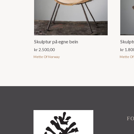
Skulptur på egne bein
Skulpt
kr
2.500,00
kr
1.80
Mette Of Norway
Mette Of
F