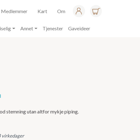
Medlemmer
Kart
Om
iselig
Annet
Tjenester
Gaveideer
I
od stemning utan altfor mykje piping.
3 virkedager