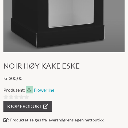
NOIR HØY KAKE ESKE
kr
300,00
Produsent:
Flowerline
0
KJØP PRODUKT
ut
av
: Produktet selges fra leverandørens egen nettbutikk
5