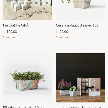
Festpakke GRÅ
Gisela miljøpotte med fot
kr
100,00
kr
20,00
Flowerline
Flowerline
Elizabeth potte kit 12 stk
Julekampanje – Kalender med Elizabeth og Eliza