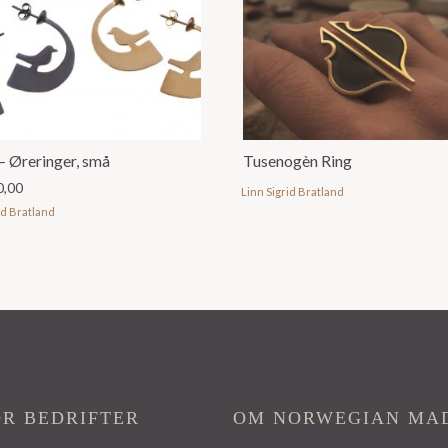
 Øreringer, små
Tusenogèn Ring
0,00
Linn Sigrid Bratland
id Bratland
OR BEDRIFTER
OM NORWEGIAN MA