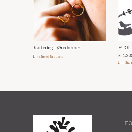
Kaffering – Øredobber
FUGL –
kr
1.20
Linn Sigrid Bratland
Linn Sigr
F