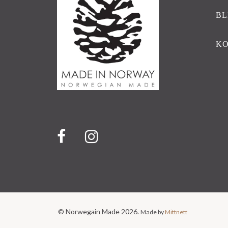
BL
K
© Norwegain Made 2026.
Made by
Mittnett