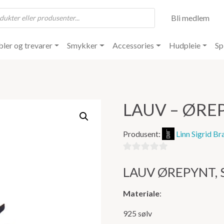
Bli medlem
ler og trevarer
Smykker
Accessories
Hudpleie
Sp
LAUV – ØRE
Produsent:
Linn Sigrid Br
0
LAUV ØREPYNT,
ut
av
Materiale
:
5
925 sølv