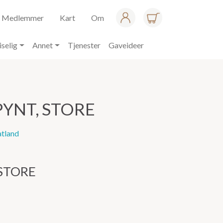
Medlemmer
Kart
Om
iselig
Annet
Tjenester
Gaveideer
PYNT, STORE
atland
 STORE