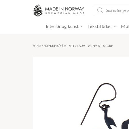
Products
search
Interiør og kunst
Tekstil & lær
Møb
HJEM
/
SMYKKER
/
ØREPYNT
/ LAUV – ØREPYNT, STORE