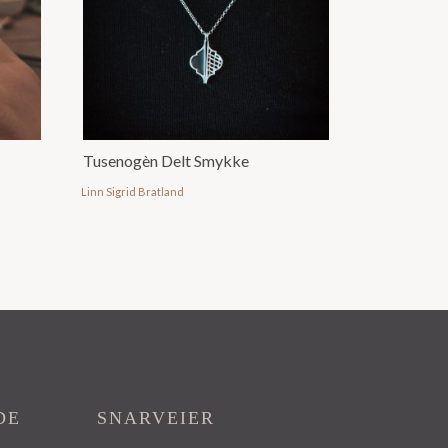
Tusenogèn Delt Smykke
Linn Sigrid Bratland
DE
SNARVEIER