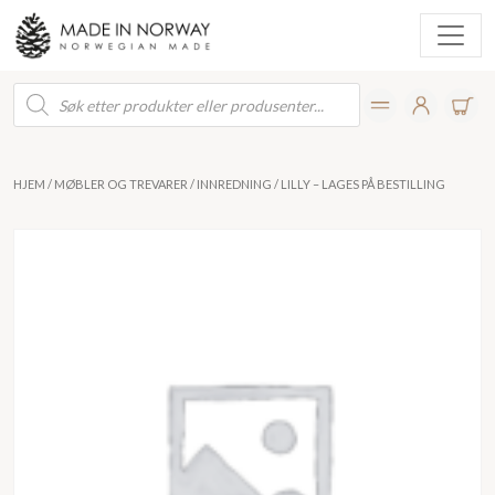
Products
search
HJEM
/
MØBLER OG TREVARER
/
INNREDNING
/ LILLY – LAGES PÅ BESTILLING