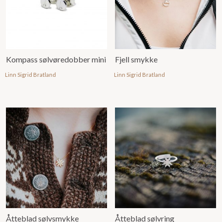
Kompass sølvøredobber mini
Fjell smykke
Linn Sigrid Bratland
Linn Sigrid Bratland
Åtteblad sølvsmykke
Åtteblad sølvring