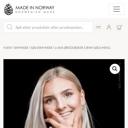
Products
search
HJEM
/
SMYKKER
/
SØLVSMYKKER
/ LUNA ØREDOBBER 13MM SØLV HENG