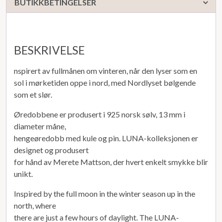
BUTIKKBETINGELSER
BESKRIVELSE
nspirert av fullmånen om vinteren, når den lyser som en
sol i mørketiden oppe i nord, med Nordlyset bølgende
som et slør.
Øredobbene er produsert i 925 norsk sølv, 13 mm i
diameter måne,
hengeøredobb med kule og pin. LUNA-kolleksjonen er
designet og produsert
for hånd av Merete Mattson, der hvert enkelt smykke blir
unikt.
Inspired by the full moon in the winter season up in the
north, where
there are just a few hours of daylight. The LUNA-