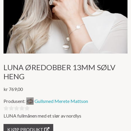
LUNA ØREDOBBER 13MM SØLV
HENG
kr
769,00
Produsent:
Gullsmed Merete Mattson
LUNA fullmånen med et slør av nordlys
0
ut
KJØP PRODUKT
av