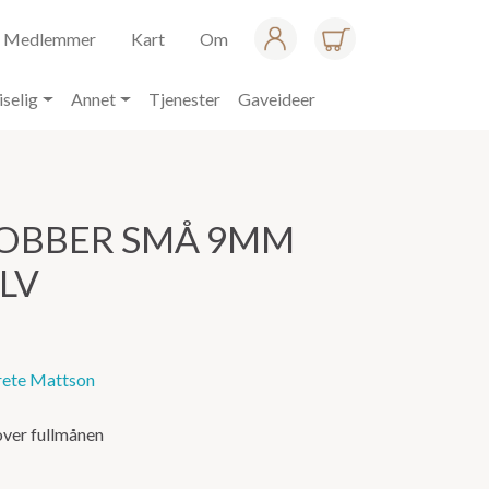
Medlemmer
Kart
Om
iselig
Annet
Tjenester
Gaveideer
OBBER SMÅ 9MM
LV
ete Mattson
ver fullmånen