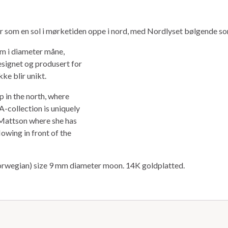
er som en sol i mørketiden oppe i nord, med Nordlyset bølgende som
m i diameter måne,
signet og produsert for
ke blir unikt.
p in the north, where
A-collection is uniquely
Mattson where she has
lowing in front of the
Norwegian) size 9 mm diameter moon. 14K goldplatted.