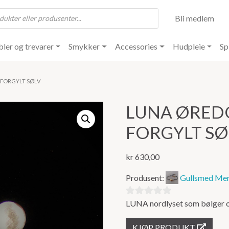
Bli medlem
ler og trevarer
Smykker
Accessories
Hudpleie
Sp
 FORGYLT SØLV
LUNA ØRED
FORGYLT SØ
kr
630,00
Produsent:
Gullsmed Mer
LUNA nordlyset som bølger o
0
ut
KJØP PRODUKT
av