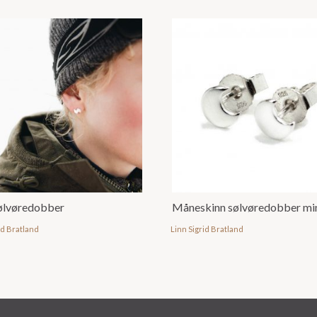
sølvøredobber
Måneskinn sølvøredobber mi
id Bratland
Linn Sigrid Bratland