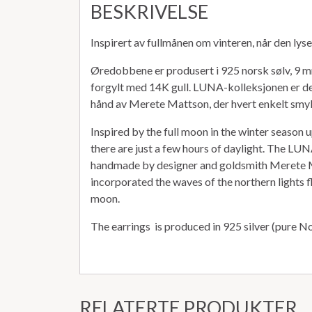
BESKRIVELSE
Inspirert av fullmånen om vinteren, når den lys
Øredobbene er produsert i 925 norsk sølv, 9 m
forgylt med 14K gull. LUNA-kolleksjonen er de
hånd av Merete Mattson, der hvert enkelt smyk
Inspired by the full moon in the winter season u
there are just a few hours of daylight. The LUN
handmade by designer and goldsmith Merete 
incorporated the waves of the northern lights f
moon.
The earrings is produced in 925 silver (pure 
RELATERTE PRODUKTER