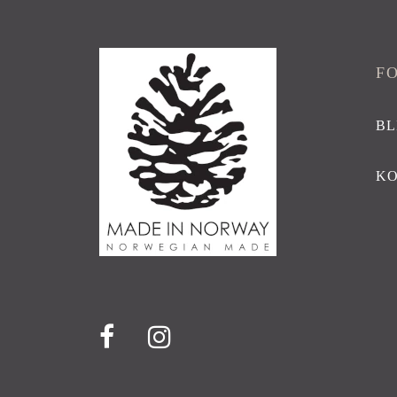
F
BL
K