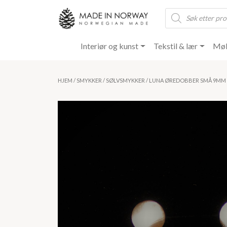
Products
search
Interiør og kunst
Tekstil & lær
Møb
HJEM
/
SMYKKER
/
SØLVSMYKKER
/ LUNA ØREDOBBER SMÅ 9MM