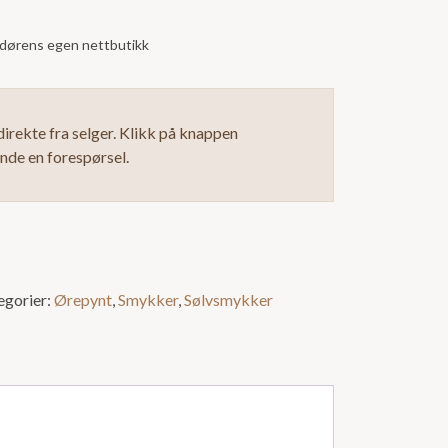
andørens egen nettbutikk
irekte fra selger. Klikk på knappen
ende en forespørsel.
egorier:
Ørepynt
,
Smykker
,
Sølvsmykker