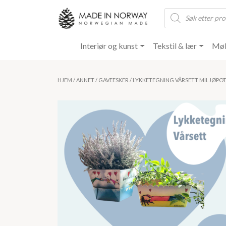
Products
search
Interiør og kunst
Tekstil & lær
Møb
HJEM
/
ANNET
/
GAVEESKER
/ LYKKETEGNING VÅRSETT MILJØPO