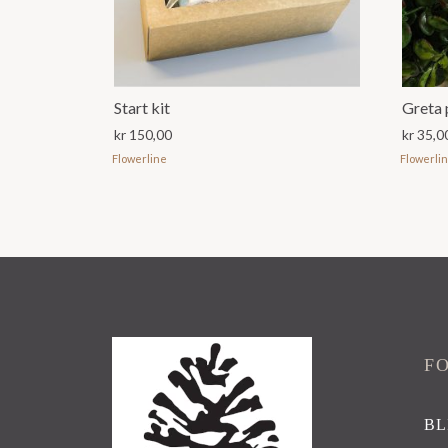
Start kit
Greta 
kr
150,00
kr
35,0
Flowerline
Flowerli
F
BL