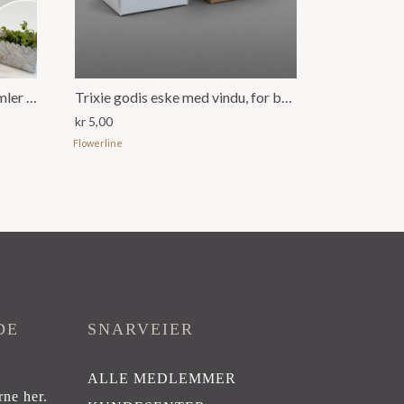
Plante kit Elizabeth med såsamler og såbrett – kr 150,00 pr stk
Trixie godis eske med vindu, for bordkort
kr
5,00
Flowerline
DE
SNARVEIER
ALLE MEDLEMMER
rne her
.