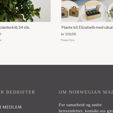
planteskilt 24 stk.
0
kr
150,00
ne
Flowerline
OR BEDRIFTER
OM NORWEGIAN MA
For samarbeid og andre
I MEDLEM
henvendelser,
kontakt oss gje