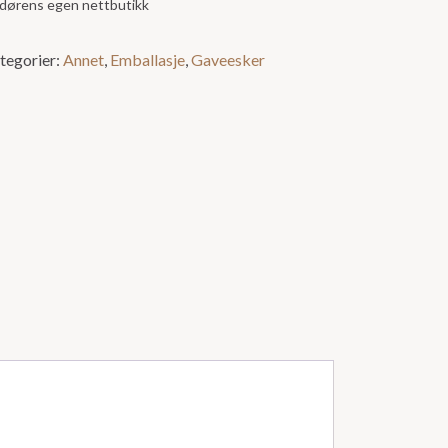
andørens egen nettbutikk
tegorier:
Annet
,
Emballasje
,
Gaveesker