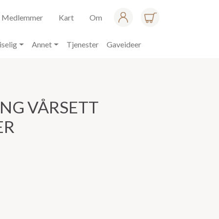
Medlemmer
Kart
Om
iselig
Annet
Tjenester
Gaveideer
ING VÅRSETT
ER