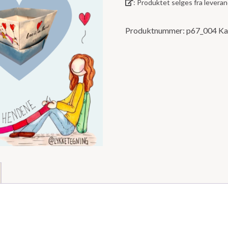
: Produktet selges fra lever
5
Produktnummer:
p67_004
Ka