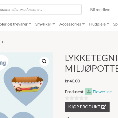
Bli medlem
ler og trevarer
Smykker
Accessories
Hudpleie
Sp
TTER
LYKKETEGN
MILJØPOTT
kr
40,00
Produsent:
Flowerline
0
KJØP PRODUKT
ut
av