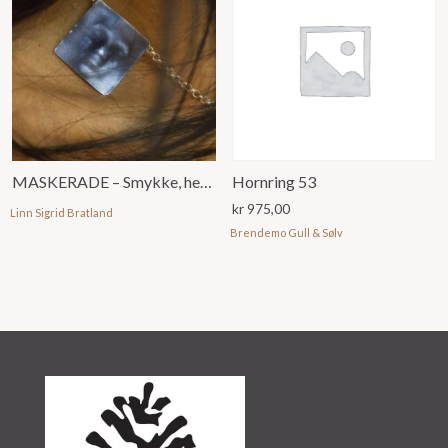
MASKERADE – Smykke, heil maske med emalje
Hornring 53
kr
975,00
Linn Sigrid Bratland
Brendemo Gull & Sølv