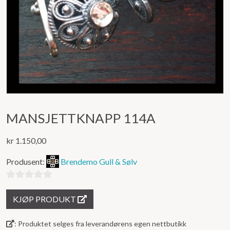
MANSJETTKNAPP 114A
kr
1.150,00
Produsent:
Brendemo Gull & Sølv
0
KJØP PRODUKT
ut
av
: Produktet selges fra leverandørens egen nettbutikk
5