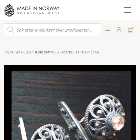
Products
search
HJEM
/
SMYKKER
/
HERRESMYKKER
/ MANSJETTKNAPP 114A