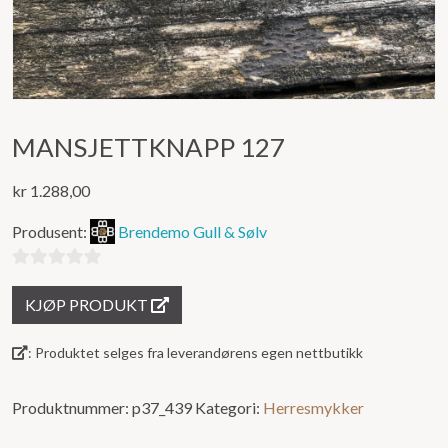
MANSJETTKNAPP 127
kr
1.288,00
Produsent:
Brendemo Gull & Sølv
0
KJØP PRODUKT
ut
av
: Produktet selges fra leverandørens egen nettbutikk
5
Produktnummer:
p37_439
Kategori:
Herresmykker