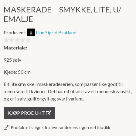
MASKERADE – SMYKKE, LITE, U/
EMALJE
Produsent:
Linn Sigrid Bratland
Materiale:
0
ut
925 sølv
av
5
Kjede: 50 cm
Eit lite smykke i maskeradeserien, som passer like godt til
menn som til kvinner. Det har eit utsnitt av eit menneskeansikt,
og er i sølv, gullforgylt og svart variant.
KJØP PRODUKT
: Produktet selges fra leverandørens egen nettbutikk