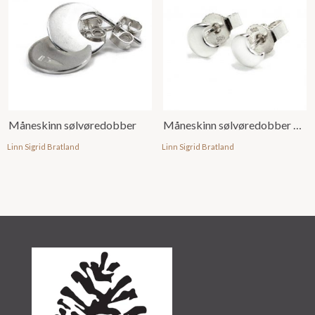
Måneskinn sølvøredobber
Måneskinn sølvøredobber mini
Linn Sigrid Bratland
Linn Sigrid Bratland