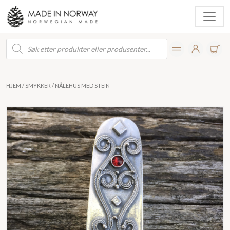
Products
search
HJEM
/
SMYKKER
/ NÅLEHUS MED STEIN