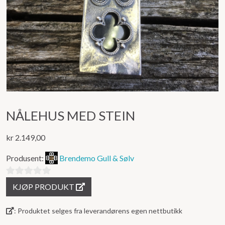
NÅLEHUS MED STEIN
kr
2.149,00
Produsent:
Brendemo Gull & Sølv
0
KJØP PRODUKT
ut
av
: Produktet selges fra leverandørens egen nettbutikk
5