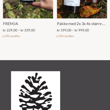
FREMJA
Pakke med 2x 3x 4x større 160g LJÓS duftllys
Prisområde:
Prisområde:
kr
229,00
–
kr
339,00
kr
599,00
–
kr
999,00
kr 229,00
kr 599,00
LJÓS Candles
LJÓS Candles
til
til
kr 339,00
kr 999,00