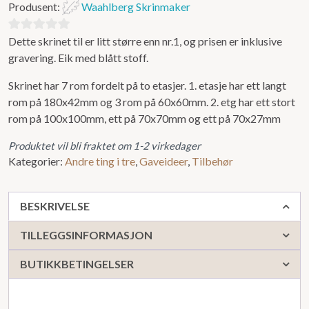
Produsent:
Waahlberg Skrinmaker
Dette skrinet til er litt større enn nr.1, og prisen er inklusive
0
gravering. Eik med blått stoff.
ut
av
Skrinet har 7 rom fordelt på to etasjer. 1. etasje har ett langt
5
rom på 180x42mm og 3 rom på 60x60mm. 2. etg har ett stort
rom på 100x100mm, ett på 70x70mm og ett på 70x27mm
Produktet vil bli fraktet om 1-2 virkedager
Kategorier:
Andre ting i tre
,
Gaveideer
,
Tilbehør
BESKRIVELSE
TILLEGGSINFORMASJON
BUTIKKBETINGELSER