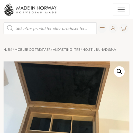
Products
search
HJEM
/
MØBLER OG TREVARER
/
ANDRE TING I TRE
/ NO.2 TIL BUNAD SØLV