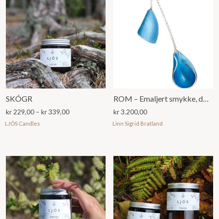
SKÓGR
ROM – Emaljert smykke, dobbelt anheng
Prisområde:
kr
229,00
–
kr
339,00
kr
3.200,00
kr 229,00
LJÓS Candles
Linn Sigrid Bratland
til
kr 339,00