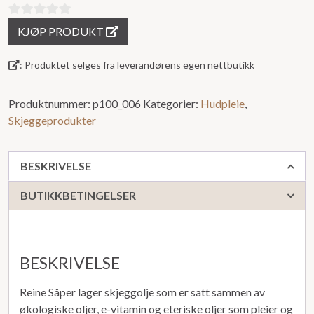
0
KJØP PRODUKT
ut
av
: Produktet selges fra leverandørens egen nettbutikk
5
Produktnummer:
p100_006
Kategorier:
Hudpleie
,
Skjeggeprodukter
BESKRIVELSE
BUTIKKBETINGELSER
BESKRIVELSE
Reine Såper lager skjeggolje som er satt sammen av
økologiske oljer, e-vitamin og eteriske oljer som pleier og