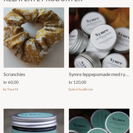
Scrunchies
Symre leppepomade med ryllik (15ml)
kr
60,00
kr
120,00
by Tove M
Symre hudkrem