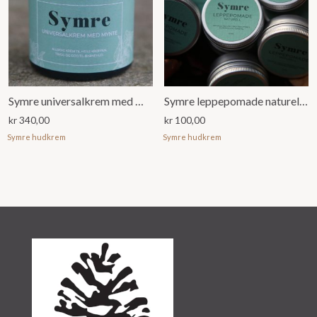
Symre universalkrem med mynte
Symre leppepomade naturell (15ml)
kr
340,00
kr
100,00
Symre hudkrem
Symre hudkrem