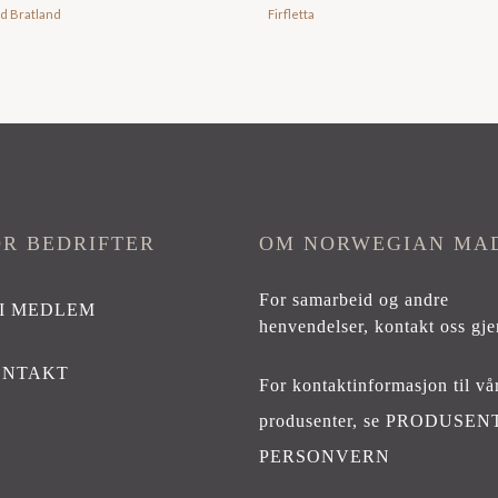
id Bratland
Firfletta
OR BEDRIFTER
OM NORWEGIAN MA
For samarbeid og andre
I MEDLEM
henvendelser,
kontakt oss gje
ONTAKT
For kontaktinformasjon til vå
produsenter, se
PRODUSEN
PERSONVERN