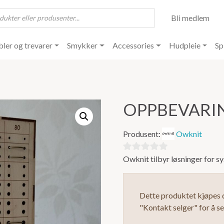
Bli medlem
ler og trevarer
Smykker
Accessories
Hudpleie
Sp
OPPBEVARI
Produsent:
Owknit
Owknit tilbyr løsninger for s
0
ut
av
Dette produktet kjøpes d
5
"Kontakt selger" for å s