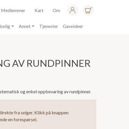
Medlemmer
Kart
Om
iselig
Annet
Tjenester
Gaveideer
NG AV RUNDPINNER
ystematisk og enkel oppbevaring av rundpinner.
irekte fra selger. Klikk på knappen
ende en forespørsel.