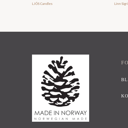
kr 229,00
LJÓS Candles
Linn Sigr
til
kr 339,00
F
BL
K