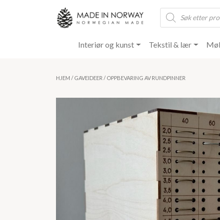
Products
search
Interiør og kunst
Tekstil & lær
Møb
HJEM
/
GAVEIDEER
/ OPPBEVARING AV RUNDPINNER