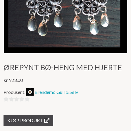
ØREPYNT BØ-HENG MED HJERTE
kr
923,00
Produsent:
Brendemo Gull & Sølv
0
ut
KJØP PRODUKT
av
5