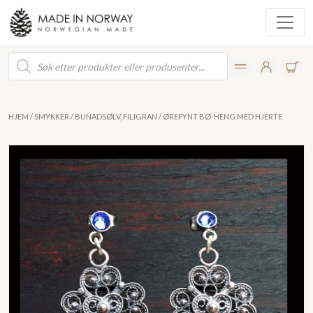
Products
search
HJEM
/
SMYKKER
/
BUNADSØLV, FILIGRAN
/ ØREPYNT BØ-HENG MED HJERTE