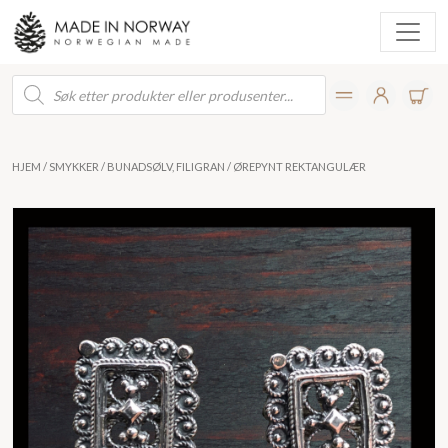
Products
search
HJEM
/
SMYKKER
/
BUNADSØLV, FILIGRAN
/ ØREPYNT REKTANGULÆR