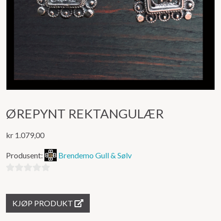
ØREPYNT REKTANGULÆR
kr
1.079,00
Produsent:
Brendemo Gull & Sølv
0
ut
KJØP PRODUKT
av
5