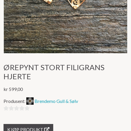
ØREPYNT STORT FILIGRANS
HJERTE
kr
599,00
Produsent:
Brendemo Gull & Sølv
0
ut
KJØP PRODUKT
av