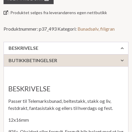
5
: Produktet selges fra leverandørens egen nettbutikk
Produktnummer:
p37_493
Kategori:
Bunadsølv, filigran
BESKRIVELSE
BUTIKKBETINGELSER
BESKRIVELSE
Passer til Telemarksbunad, beltestakk, stakk og liv,
festdrakt, fantasistakk og ellers til hverdags og fest.
12x16mm
925s. Oksidert eller forgylt. Forgylt blir belagt med et lag