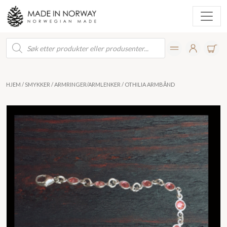
Products
search
HJEM
/
SMYKKER
/
ARMRINGER/ARMLENKER
/ OTHILIA ARMBÅND