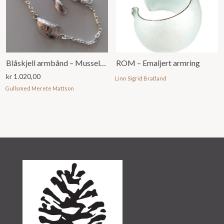
Blåskjell armbånd – Mussels bracelet
ROM – Emaljert armring
kr
1.020,00
Linn Sigrid Bratland
Gullsmed Merete Mattson