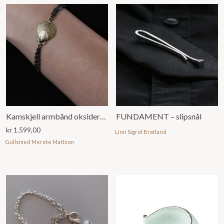
Kamskjell armbånd oksidert og forgylt
FUNDAMENT – slipsnål
kr
1.599,00
Linn Sigrid Bratland
Gullsmed Merete Mattson