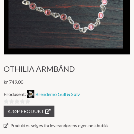
OTHILIA ARMBÅND
kr
749,00
Produsent:
Brendemo Gull & Sølv
0
KJØP PRODUKT
ut
av
: Produktet selges fra leverandørens egen nettbutikk
5