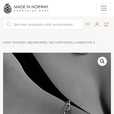
Products
search
HJEM
/
SMYKKER
/
SØLVSMYKKER
/ SAU-HJERTESKJELL CHARMS STR. 4