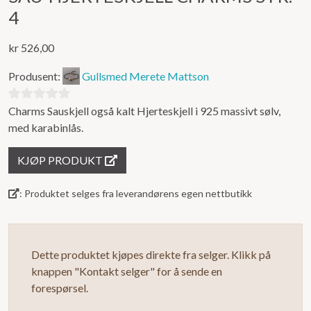
4
kr
526,00
Produsent:
Gullsmed Merete Mattson
Charms Sauskjell også kalt Hjerteskjell i 925 massivt sølv,
0
med karabinlås.
ut
av
KJØP PRODUKT
5
: Produktet selges fra leverandørens egen nettbutikk
Dette produktet kjøpes direkte fra selger. Klikk på
knappen "Kontakt selger" for å sende en
forespørsel.