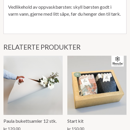
Vedlikehold av oppvaskbørsten: skyll børsten godt i
varm vann, gjerne med litt såpe, før du henger den til tørk.
RELATERTE PRODUKTER
Paula bukettsamler 12 stk.
Start kit
kr
120,00
kr
150,00