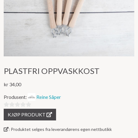
PLASTFRI OPPVASKKOST
kr
34,00
Produsent:
Reine Såper
0
KJØP PRODUKT
ut
av
: Produktet selges fra leverandørens egen nettbutikk
5