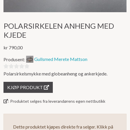
POLARSIRKELEN ANHENG MED
KJEDE
kr
790,00
Produsent:
Gullsmed Merete Mattson
Polarsirkelsmykke med globeanheng og ankerkjede.
0
ut
KJØP PRODUKT
av
5
: Produktet selges fra leverandørens egen nettbutikk
Dette produktet kjøpes direkte fra selger. Klikk på